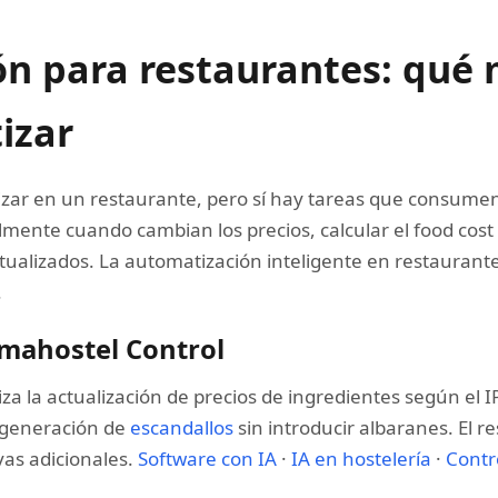
n para restaurantes: qué 
izar
zar en un restaurante, pero sí hay tareas que consumen 
ente cuando cambian los precios, calcular el food cost p
tualizados. La automatización inteligente en restaurante
.
mahostel Control
a la actualización de precios de ingredientes según el I
a generación de
escandallos
sin introducir albaranes. El r
ivas adicionales.
Software con IA
·
IA en hostelería
·
Contr