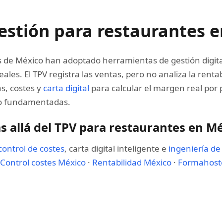
estión para restaurantes 
s de México han adoptado herramientas de gestión digit
ales. El TPV registra las ventas, pero no analiza la renta
s, costes y
carta digital
para calcular el margen real por pl
io fundamentadas.
s allá del TPV para restaurantes en M
control de costes
, carta digital inteligente e
ingeniería d
Control costes México
·
Rentabilidad México
·
Formahost