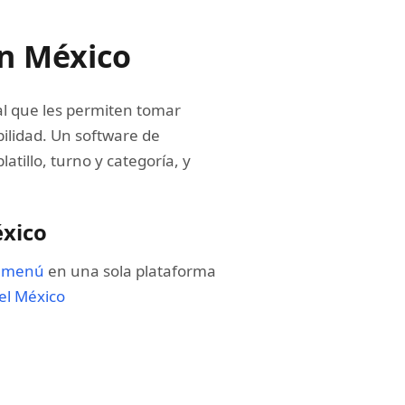
en México
al que les permiten tomar
bilidad. Un software de
atillo, turno y categoría, y
éxico
e menú
en una sola plataforma
el México